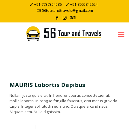
+91-7737354586
+91-8005842624
56tourandtravels@gmail.com
MAURIS Lobortis Dapibus
Nullam justo quis erat. In hendrerit purus consectetuer at,
mollis lobortis. In congue fringilla faucibus, erat metus gravida
turpis. Integer sollicitudin eu, nunc. Quisque arcu id risus.
Aliquam sem. Nulla dignissim.