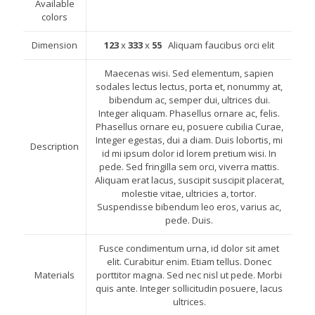
Available
colors
Dimension
123
x
333
x
55
Aliquam faucibus orci elit
Maecenas wisi. Sed elementum, sapien
sodales lectus lectus, porta et, nonummy at,
bibendum ac, semper dui, ultrices dui.
Integer aliquam. Phasellus ornare ac, felis.
Phasellus ornare eu, posuere cubilia Curae,
Integer egestas, dui a diam. Duis lobortis, mi
Description
id mi ipsum dolor id lorem pretium wisi. In
pede. Sed fringilla sem orci, viverra mattis.
Aliquam erat lacus, suscipit suscipit placerat,
molestie vitae, ultricies a, tortor.
Suspendisse bibendum leo eros, varius ac,
pede. Duis.
Fusce condimentum urna, id dolor sit amet
elit. Curabitur enim. Etiam tellus. Donec
Materials
porttitor magna. Sed nec nisl ut pede. Morbi
quis ante. Integer sollicitudin posuere, lacus
ultrices.